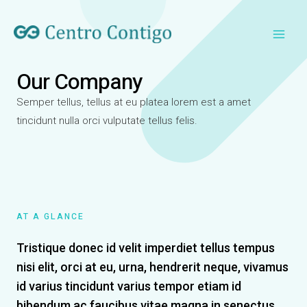
Ir
Main
al
Men
contenido
Our Company
Semper tellus, tellus at eu platea lorem est a amet
tincidunt nulla orci vulputate tellus felis.
AT A GLANCE
Tristique donec id velit imperdiet tellus tempus
nisi elit, orci at eu, urna, hendrerit neque, vivamus
id varius tincidunt varius tempor etiam id
bibendum ac faucibus vitae magna in senectus