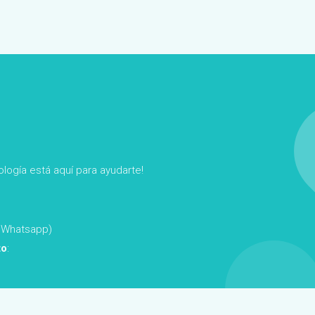
logía está aquí para ayudarte!
a Whatsapp)
to
: